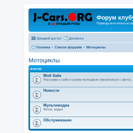
Форум клуб
Праворульні японські а
Швидкий доступ
Допомога
Головна
Список форумів
Мотоциклы
Мотоциклы
ФОРУМ
Мой байк
Расскажи о себе и своём мотоцикле (желательно с фото),
Новости
Мультимедиа
Фотки, видео
Обслуживание