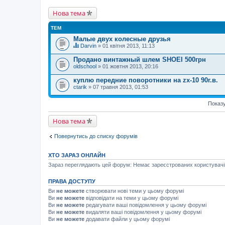
Нова тема
ТЕМ
Малые двух колесные друзья
Darvin
» 01 квітня 2013, 11:13
Ц
я
Продано винтажный шлем SHOEI 500грн
т
oldschool
» 01 жовтня 2013, 20:16
е
м
куплю передние поворотники на zx-10 90г.в.
а
ctarik
м
» 07 травня 2013, 01:53
а
є
Показу
г
о
л
Нова тема
о
с
у
Повернутись до списку форумів
в
а
н
ХТО ЗАРАЗ ОНЛАЙН
н
Зараз переглядають цей форум: Немає зареєстрованих користувачів 
я
.
ПРАВА ДОСТУПУ
Ви
не можете
створювати нові теми у цьому форумі
Ви
не можете
відповідати на теми у цьому форумі
Ви
не можете
редагувати ваші повідомлення у цьому форумі
Ви
не можете
видаляти ваші повідомлення у цьому форумі
Ви
не можете
додавати файли у цьому форумі