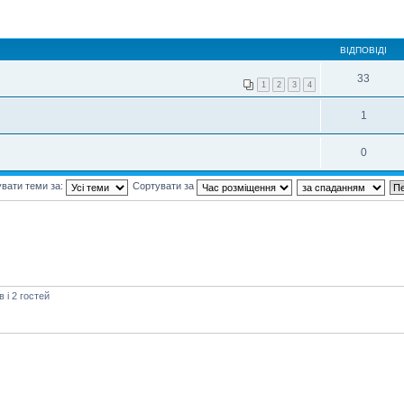
ВІДПОВІДІ
33
1
2
3
4
1
0
вати теми за:
Сортувати за
і 2 гостей