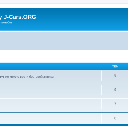
у J-Cars.ORG
втомобілі
ТЕМ
8
 тут же можно вести бортовой журнал
9
7
0