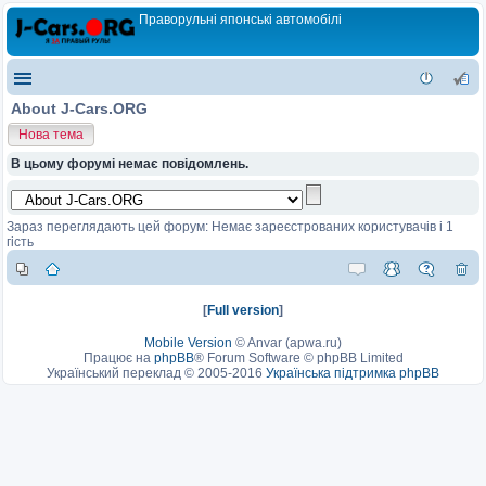
Праворульні японські автомобілі
About J-Cars.ORG
Нова тема
В цьому форумі немає повідомлень.
Зараз переглядають цей форум: Немає зареєстрованих користувачів і 1
гість
[
Full version
]
Mobile Version
©
Anvar (apwa.ru)
Працює на
phpBB
® Forum Software © phpBB Limited
Український переклад © 2005-2016
Українська підтримка phpBB