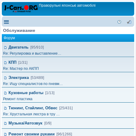
Праворульні японські автомобілі
Обслуживание
Форум
Двигатель
[95/910]
Re: Регулировка и выставление…
КПП
[1/31]
Re: Мастер по АКПП
Электрика
[53/489]
Re: Ищу специалистов по пневм…
Кузовные работы
[1/13]
Ремонт пластика
Тюнинг, Стайлинг, Обвес
[25/431]
Re: Хрустальная люстра в тру …
Музыка/Автозвук
[0/9]
Ремонт своими руками
[96/1266]