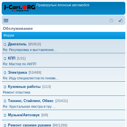
Праворульні японські автомобілі
Обслуживание
Форум
Двигатель
[95/910]
Re: Регулировка и выставление…
КПП
[1/31]
Re: Мастер по АКПП
Электрика
[53/489]
Re: Ищу специалистов по пневм…
Кузовные работы
[1/13]
Ремонт пластика
Тюнинг, Стайлинг, Обвес
[25/431]
Re: Хрустальная люстра в тру …
Музыка/Автозвук
[0/9]
Ремонт своими руками
[96/1266]