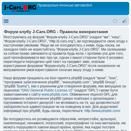
Праворульні японські автомобілі
Форум клубу J-Cars.ORG - Правила використання
Реєструючись на форумі “Форум клубу J-Cars.ORG” (надалі “ми”, “наш”,
“Форум клубу J-Cars.ORG”, “http://j-cars.org”), ви підтверджуєте свою згоду з
наступними умовами. Якщо ви не погоджуєтесь з ними, будь-ласка, не
заходьте і/або не користуйтесь “Форум клубу J-Cars.ORG”. Ми залишаємо
за собою право змінювати ці правила будь-коли, і зробимо усе для того,
щоб проінформувати вас про це, однак з вашої сторони було б розумно
переглядати періодично цей текст на предмет змін, оскільки
користування форумом “Форум клубу J-Cars.ORG” після оновлення чи
виправлення умов користування означає вашу згоду з ними.
Наші форуми працюють на базі скрипта phpBB (надалі “вони”, “їхнє”,
“програмне забезпечення phpBB”, “www.phpbb.com”, “phpBB Group”,
“phpBB Teams”), яке є рішенням для створення форумів, яке випущене за
ліцензією “
GNU General Public License v2
” (надалі “GPL”) і може бути
завантаженим з сайту
www.phpbb.com
. Обмеження ліцензії GPL для
програмного забезпечення phpBB суворо пов'язані з організацією і
підтримкою інтернет-дискусій і не впливають на те, що дозволяється/
забороняється адміністрацією чи на поведінку в них. Для додаткової
інформації про phpBB, будь-ласка, перегляньте:
http://www.phpbb.com/
.
Ви погоджуєтесь не розміщувати образливі, непристойні, вульгарні,
наклепницькі, ненависні, погрозливі, порнографічні та інші матеріали, які
можуть порушувати закони вашої країни, країни, яка надає послуги