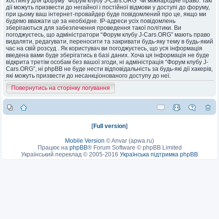
хостингу для форуму “Форум клубу J-Cars.ORG” чи міжнародне право. Такі
дії можуть призвести до негайної і постійної відмови у доступі до форуму,
при цьому ваш інтернет-провайдер буде повідомлений про це, якщо ми
будемо вважати це за необхідне. IP-адреси усіх повідомлень
зберігаються для забезпечення проведення такої політики. Ви
погоджуєтесь, що адміністратори “Форум клубу J-Cars.ORG” мають право
видаляти, редагувати, переносити та закривати будь-яку тему в будь-який
час на свій розсуд . Як користувач ви погоджуєтесь, що уся інформація
введена вами буде зберігатись в базі даних. Хоча ця інформація не буде
відкрита третім особам без вашої згоди, ні адміністрація “Форум клубу J-
Cars.ORG”, ні phpBB не буде нести відповідальність за будь-які дії хакерів,
які можуть призвести до несанкціонованого доступу до неї.
Повернутись на сторінку логування
[
Full version
]
Mobile Version
©
Anvar (apwa.ru)
Працює на
phpBB
® Forum Software © phpBB Limited
Український переклад © 2005-2016
Українська підтримка phpBB