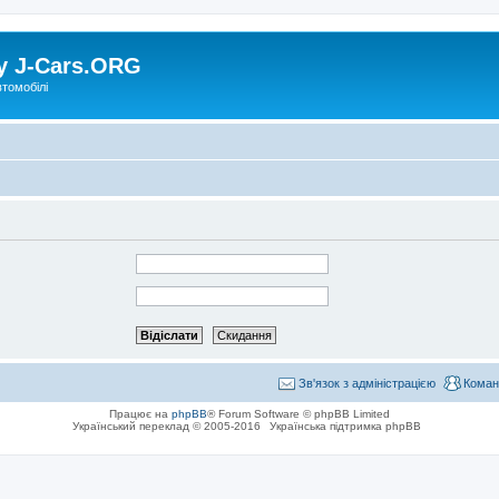
у J-Cars.ORG
втомобілі
Зв'язок з адміністрацією
Коман
Працює на
phpBB
® Forum Software © phpBB Limited
Український переклад © 2005-2016
Українська підтримка phpBB