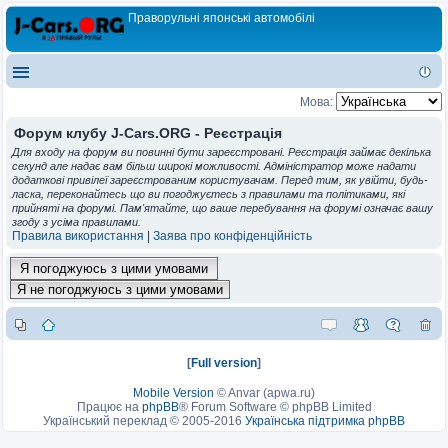
Праворульні японські автомобілі
Мова:
Форум клубу J-Cars.ORG - Реєстрація
Для входу на форум ви повинні бути зареєстровані. Реєстрація займає декілька
секунд але надає вам більш широкі можливості. Адміністратор може надати
додаткові привілеї зареєстрованим користувачам. Перед тим, як увійти, будь-
ласка, переконайтесь що ви погоджуєтесь з правилами та політиками, які
прийняті на форумі. Пам'ятайте, що ваше перебування на форумі означає вашу
згоду з усіма правилами.
Правила використання
|
Заява про конфіденційність
[
Full version
]
Mobile Version
©
Anvar (apwa.ru)
Працює на
phpBB
® Forum Software © phpBB Limited
Український переклад © 2005-2016
Українська підтримка phpBB