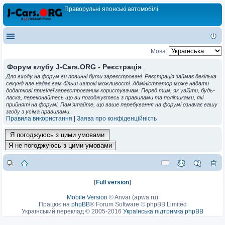
Праворульні японські автомобілі
Мова:
Форум клубу J-Cars.ORG - Реєстрація
Для входу на форум ви повинні бути зареєстровані. Реєстрація займає декілька
секунд але надає вам більш широкі можливості. Адміністратор може надати
додаткові привілеї зареєстрованим користувачам. Перед тим, як увійти, будь-
ласка, переконайтесь що ви погоджуєтесь з правилами та політиками, які
прийняті на форумі. Пам'ятайте, що ваше перебування на форумі означає вашу
згоду з усіма правилами.
Правила використання
|
Заява про конфіденційність
[
Full version
]
Mobile Version
©
Anvar (apwa.ru)
Працює на
phpBB
® Forum Software © phpBB Limited
Український переклад © 2005-2016
Українська підтримка phpBB