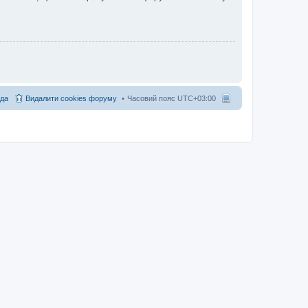
да
Видалити cookies форуму
Часовий пояс
UTC+03:00