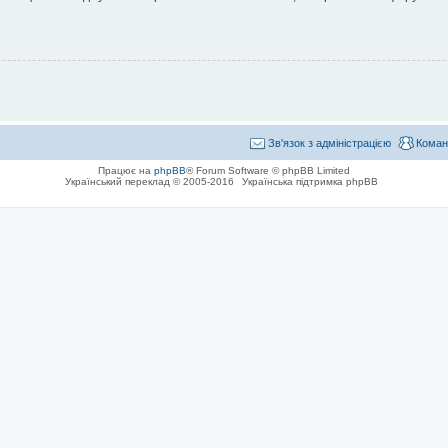
Зв'язок з адміністрацією
Коман
Працює на
phpBB
® Forum Software © phpBB Limited
Український переклад © 2005-2016
Українська підтримка phpBB