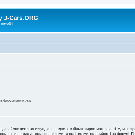
у J-Cars.ORG
втомобілі
а форумі цього разу
ація займає декілька секунд але надає вам більш широкі можливості. Адмініст
йтесь що ви погоджуєтесь з правилами та політиками, які прийняті на форумі.