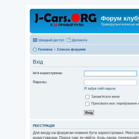
Форум клуб
Праворульні японські а
Швидкий доступ
Допомога
Головна
Список форумів
Вхід
Ім'я користувача:
Пароль:
Я забув свій пароль
Запам'ятати мене
Приховати моє перебування н
РЕЄСТРАЦІЯ
Для входу на форум ви повинні бути зареєстровані. Реєстр
користувачам. Перед тим, як увійти, будь-ласка, перекона