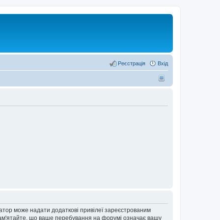
Реєстрація
Вхід
ратор може надати додаткові привілеї зареєстрованим
 Пам'ятайте, що ваше перебування на форумі означає вашу