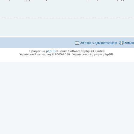
Зв'язок з адміністрацією
Коман
Працює на
phpBB
® Forum Software © phpBB Limited
Український переклад © 2005-2016
Українська підтримка phpBB