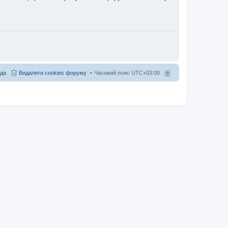
да
Видалити cookies форуму
Часовий пояс
UTC+03:00