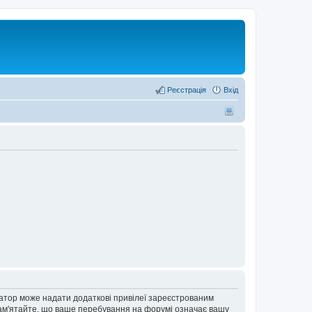
Реєстрація
Вхід
ратор може надати додаткові привілеї зареєстрованим
 Пам'ятайте, що ваше перебування на форумі означає вашу