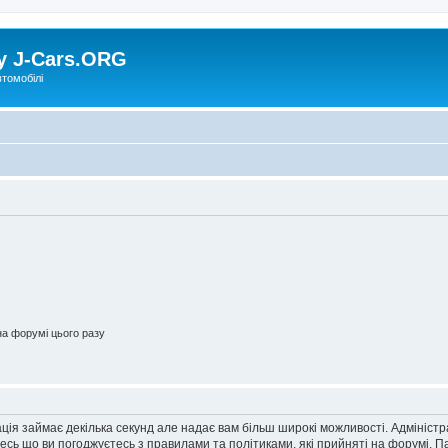
у J-Cars.ORG
втомобілі
а форумі цього разу
ація займає декілька секунд але надає вам більш широкі можливості. Адмініст
йтесь що ви погоджуєтесь з правилами та політиками, які прийняті на форумі.