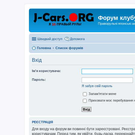
Форум клуб
Праворульні японські а
Швидкий доступ
Допомога
Головна
Список форумів
Вхід
Ім'я користувача:
Пароль:
Я забув свій пароль
Запам'ятати мене
Приховати моє перебування н
РЕЄСТРАЦІЯ
Для входу на форум ви повинні бути зареєстровані. Реєстр
користувачам. Перед тим, як увійти, будь-ласка, перекона