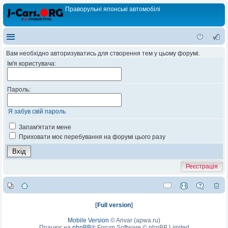
Праворульні японські автомобілі
Вам необхідно авторизуватись для створення тем у цьому форумі.
Ім'я користувача:
Пароль:
Я забув свій пароль
Запам'ятати мене
Приховати моє перебування на форумі цього разу
Реєстрація
[
Full version
]
Mobile Version
©
Anvar (apwa.ru)
Працює на
phpBB
® Forum Software © phpBB Limited