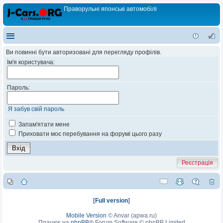
Праворульні японські автомобілі
Ви повинні бути авторизовані для перегляду профілів.
Ім'я користувача:
Пароль:
Я забув свій пароль
Запам'ятати мене
Приховати моє перебування на форумі цього разу
Реєстрація
[
Full version
]
Mobile Version
©
Anvar (apwa.ru)
Працює на
phpBB
® Forum Software © phpBB Limited