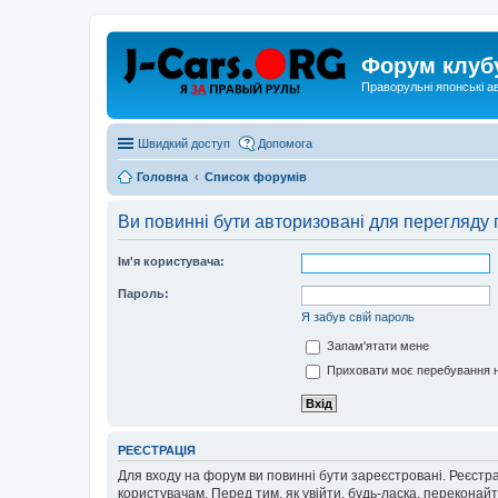
Форум клуб
Праворульні японські а
Швидкий доступ
Допомога
Головна
Список форумів
Ви повинні бути авторизовані для перегляду 
Ім'я користувача:
Пароль:
Я забув свій пароль
Запам'ятати мене
Приховати моє перебування н
РЕЄСТРАЦІЯ
Для входу на форум ви повинні бути зареєстровані. Реєстр
користувачам. Перед тим, як увійти, будь-ласка, перекона