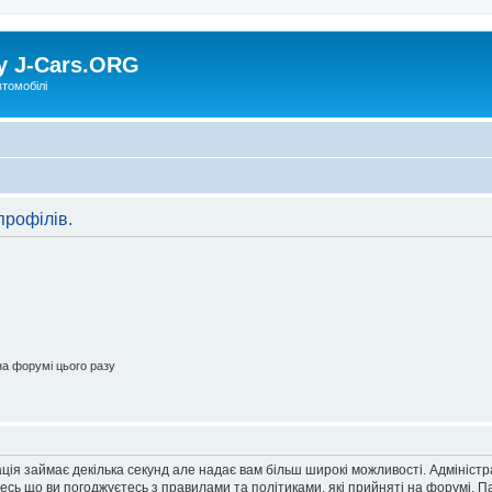
у J-Cars.ORG
втомобілі
профілів.
а форумі цього разу
ація займає декілька секунд але надає вам більш широкі можливості. Адмініст
йтесь що ви погоджуєтесь з правилами та політиками, які прийняті на форумі.