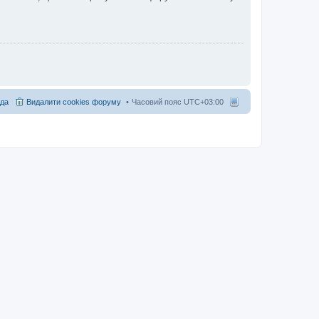
да
Видалити cookies форуму
Часовий пояс
UTC+03:00