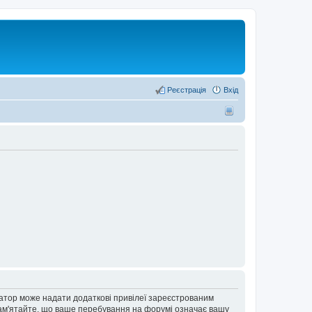
Реєстрація
Вхід
ратор може надати додаткові привілеї зареєстрованим
 Пам'ятайте, що ваше перебування на форумі означає вашу