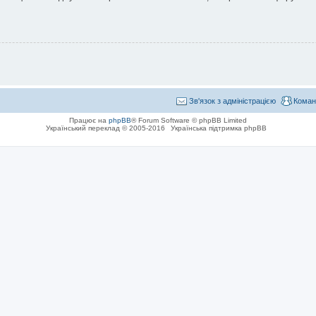
Зв'язок з адміністрацією
Коман
Працює на
phpBB
® Forum Software © phpBB Limited
Український переклад © 2005-2016
Українська підтримка phpBB