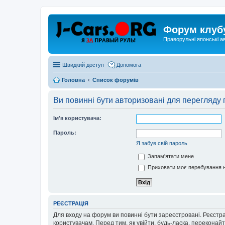
Форум клуб
Праворульні японські а
Швидкий доступ
Допомога
Головна
Список форумів
Ви повинні бути авторизовані для перегляду 
Ім'я користувача:
Пароль:
Я забув свій пароль
Запам'ятати мене
Приховати моє перебування н
РЕЄСТРАЦІЯ
Для входу на форум ви повинні бути зареєстровані. Реєстр
користувачам. Перед тим, як увійти, будь-ласка, перекона