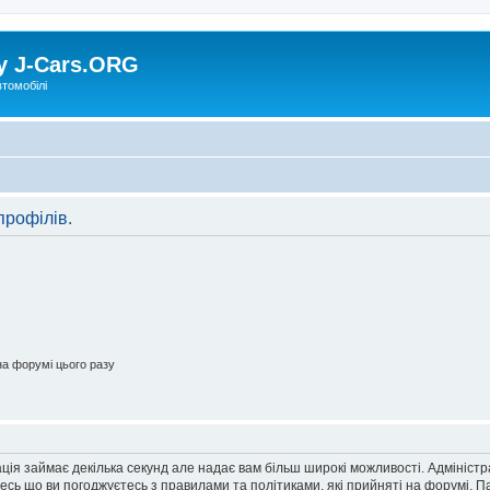
у J-Cars.ORG
втомобілі
профілів.
а форумі цього разу
ація займає декілька секунд але надає вам більш широкі можливості. Адмініст
йтесь що ви погоджуєтесь з правилами та політиками, які прийняті на форумі.