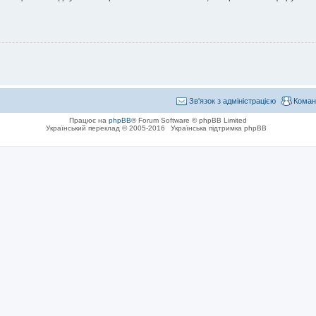
Зв'язок з адміністрацією
Коман
Працює на
phpBB
® Forum Software © phpBB Limited
Український переклад © 2005-2016
Українська підтримка phpBB