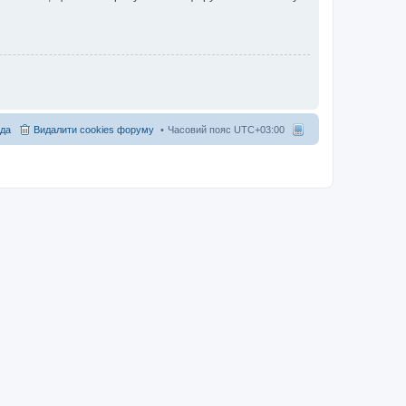
да
Видалити cookies форуму
Часовий пояс
UTC+03:00