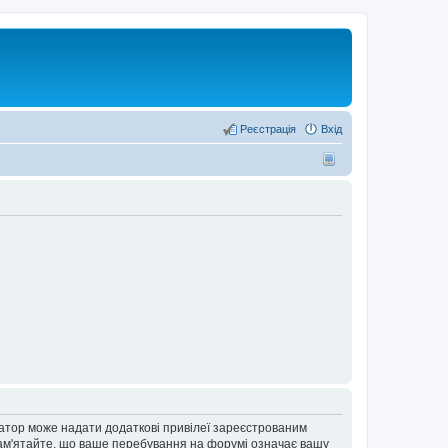
Реєстрація
Вхід
ратор може надати додаткові привілеї зареєстрованим
 Пам'ятайте, що ваше перебування на форумі означає вашу