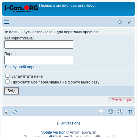
Праворульні японські автомобілі
Ви повинні бути авторизовані для перегляду профілів.
Ім'я користувача:
Пароль:
Я забув свій пароль
Запам'ятати мене
Приховати моє перебування на форумі цього разу
Реєстрація
[
Full version
]
Mobile Version
©
Anvar (apwa.ru)
Працює на
phpBB
® Forum Software © phpBB Limited