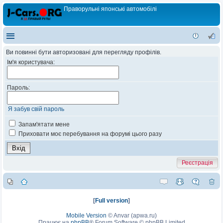
Праворульні японські автомобілі
Ви повинні бути авторизовані для перегляду профілів.
Ім'я користувача:
Пароль:
Я забув свій пароль
Запам'ятати мене
Приховати моє перебування на форумі цього разу
Реєстрація
[
Full version
]
Mobile Version
©
Anvar (apwa.ru)
Працює на
phpBB
® Forum Software © phpBB Limited