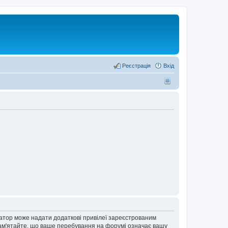
Реєстрація
Вхід
ратор може надати додаткові привілеї зареєстрованим
 Пам'ятайте, що ваше перебування на форумі означає вашу