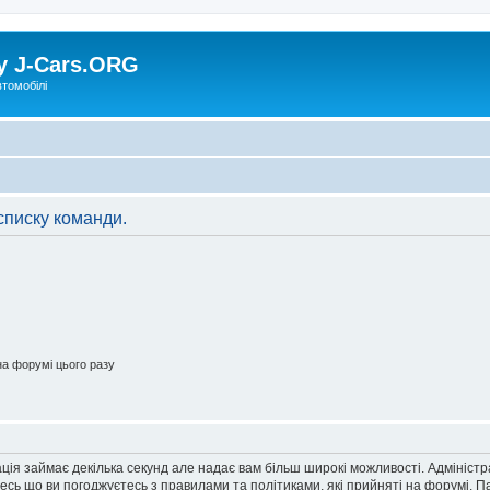
у J-Cars.ORG
втомобілі
списку команди.
а форумі цього разу
ація займає декілька секунд але надає вам більш широкі можливості. Адмініст
йтесь що ви погоджуєтесь з правилами та політиками, які прийняті на форумі.