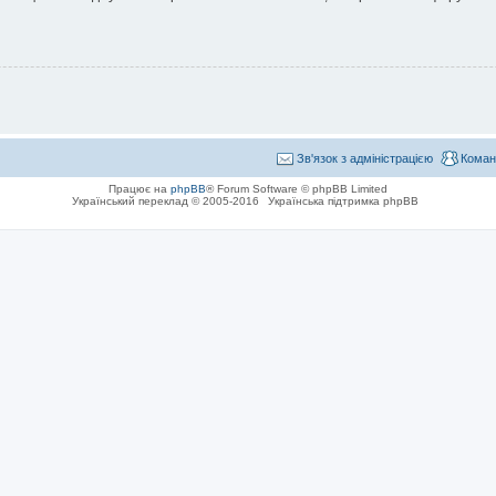
Зв'язок з адміністрацією
Коман
Працює на
phpBB
® Forum Software © phpBB Limited
Український переклад © 2005-2016
Українська підтримка phpBB