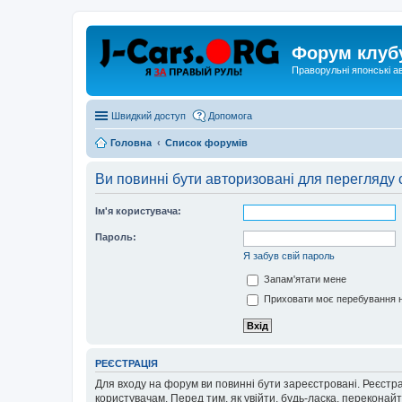
Форум клуб
Праворульні японські а
Швидкий доступ
Допомога
Головна
Список форумів
Ви повинні бути авторизовані для перегляду 
Ім'я користувача:
Пароль:
Я забув свій пароль
Запам'ятати мене
Приховати моє перебування н
РЕЄСТРАЦІЯ
Для входу на форум ви повинні бути зареєстровані. Реєстр
користувачам. Перед тим, як увійти, будь-ласка, перекона