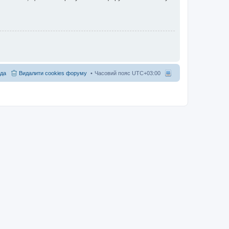
да
Видалити cookies форуму
Часовий пояс
UTC+03:00