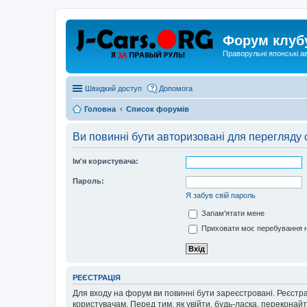
Форум клуб
Праворульні японські а
Швидкий доступ
Допомога
Головна
Список форумів
Ви повинні бути авторизовані для перегляду 
Ім'я користувача:
Пароль:
Я забув свій пароль
Запам'ятати мене
Приховати моє перебування н
РЕЄСТРАЦІЯ
Для входу на форум ви повинні бути зареєстровані. Реєстр
користувачам. Перед тим, як увійти, будь-ласка, перекона