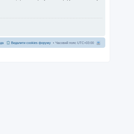
да
Видалити cookies форуму
Часовий пояс
UTC+03:00