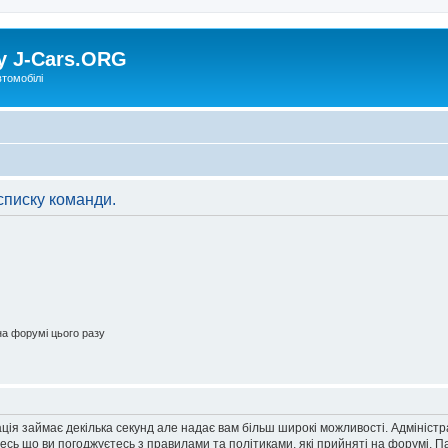
у J-Cars.ORG
втомобілі
списку команди.
а форумі цього разу
ація займає декілька секунд але надає вам більш широкі можливості. Адмініст
йтесь що ви погоджуєтесь з правилами та політиками, які прийняті на форумі.