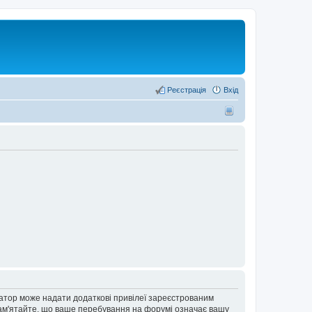
Реєстрація
Вхід
ратор може надати додаткові привілеї зареєстрованим
 Пам'ятайте, що ваше перебування на форумі означає вашу