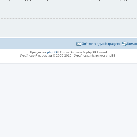
Зв'язок з адміністрацією
Коман
Працює на
phpBB
® Forum Software © phpBB Limited
Український переклад © 2005-2016
Українська підтримка phpBB