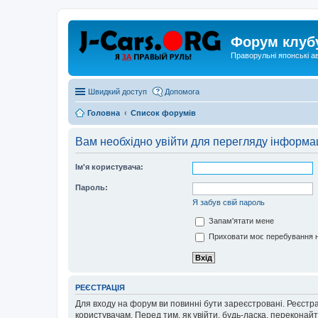
Форум клуб
Праворульні японські а
Швидкий доступ
Допомога
Головна
Список форумів
Вам необхідно увійти для перегляду інформац
Ім'я користувача:
Пароль:
Я забув свій пароль
Запам'ятати мене
Приховати моє перебування н
РЕЄСТРАЦІЯ
Для входу на форум ви повинні бути зареєстровані. Реєстр
користувачам. Перед тим, як увійти, будь-ласка, перекона