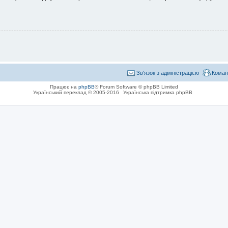
Зв'язок з адміністрацією
Коман
Працює на
phpBB
® Forum Software © phpBB Limited
Український переклад © 2005-2016
Українська підтримка phpBB