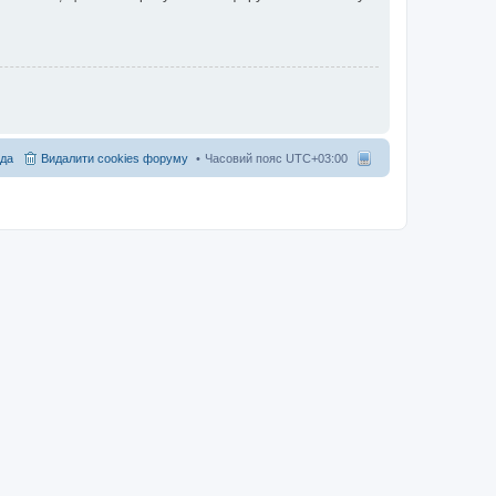
да
Видалити cookies форуму
Часовий пояс
UTC+03:00