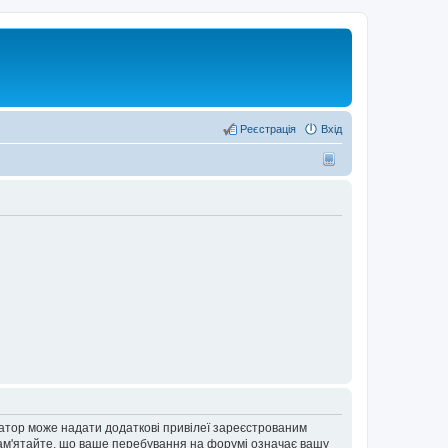
Реєстрація
Вхід
ратор може надати додаткові привілеї зареєстрованим
 Пам'ятайте, що ваше перебування на форумі означає вашу