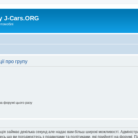
у J-Cars.ORG
втомобілі
ії про групу
а форумі цього разу
ація займає декілька секунд але надає вам більш широкі можливості. Адмініст
йтесь що ви погоджуєтесь з правилами та політиками, які прийняті на форумі.