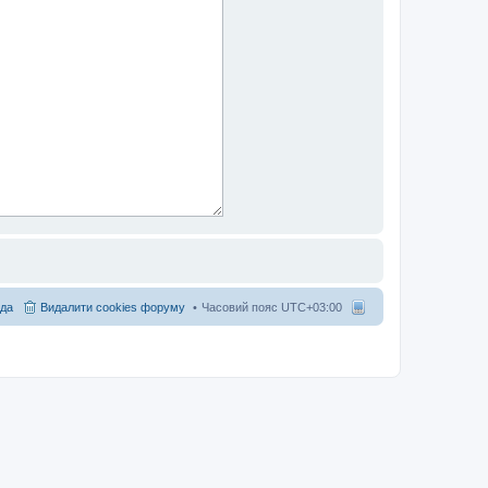
да
Видалити cookies форуму
Часовий пояс
UTC+03:00