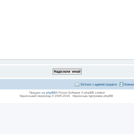
Зв'язок з адміністрацією
Коман
Працює на
phpBB
® Forum Software © phpBB Limited
Український переклад © 2005-2016
Українська підтримка phpBB