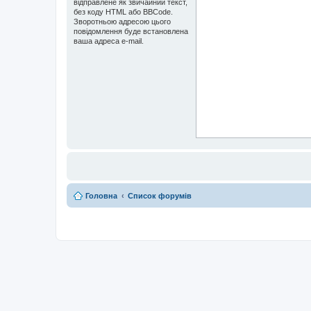
відправлене як звичайний текст,
без коду HTML або BBCode.
Зворотньою адресою цього
повідомлення буде встановлена
ваша адреса e-mail.
Головна
Список форумів