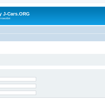
у J-Cars.ORG
втомобілі