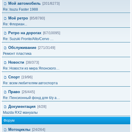
Мой автомобиль
[201/8273]
Re: Isuzu Faster 1988
Моё ретро
[85/8780]
Re: Флориан...
Ретро на дорогах
[67/10095]
Re: Suzuki Fronte/Alto/Cervo …
Обслуживание
[271/3149]
Ремонт пластика
Новости
[38/373]
Re: Новости из мира Японского…
Спорт
[19/96]
Re: всем любителям автоспорта
Право
[26/445]
Re: Пенсионный фонд для б/у а…
Документация
[4/28]
Mazda RX2 мануалы
Форум
Мотоциклы
[24/264]