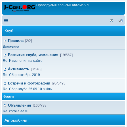
Праворульні японські автомобілі
Клуб
Правила
[2/2]
Вложения
Развитие клуба, изменения
[19/567]
Re: Изменения на сайте
Активность
[8/648]
Re: Сбор октябрь 2019
Встречи и фотографии
[95/3493]
Re: Сбор клуба 25.09.10 в Иль…
Форум
Объявления
[160/738]
Re: corolla ae70
Автомобили