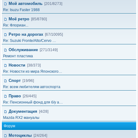
Мой автомобиль
[201/8273]
Re: Isuzu Faster 1988
Моё ретро
[85/8780]
Re: Флориан...
Ретро на дорогах
[67/10095]
Re: Suzuki Fronte/Alto/Cervo …
Обслуживание
[271/3149]
Ремонт пластика
Новости
[38/373]
Re: Новости из мира Японского…
Спорт
[19/96]
Re: всем любителям автоспорта
Право
[26/445]
Re: Пенсионный фонд для б/у а…
Документация
[4/28]
Mazda RX2 мануалы
Форум
Мотоциклы
[24/264]