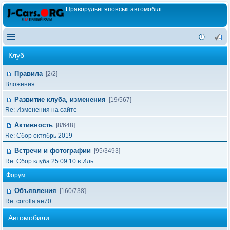
Праворульні японські автомобілі
Клуб
Правила
[2/2]
Вложения
Развитие клуба, изменения
[19/567]
Re: Изменения на сайте
Активность
[8/648]
Re: Сбор октябрь 2019
Встречи и фотографии
[95/3493]
Re: Сбор клуба 25.09.10 в Иль…
Форум
Объявления
[160/738]
Re: corolla ae70
Автомобили