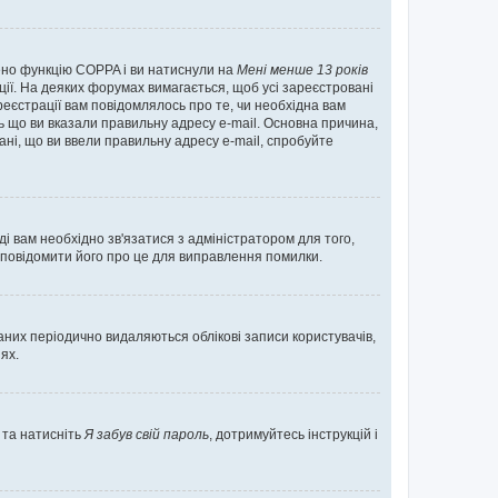
нено функцію COPPA і ви натиснули на
Мені менше 13 років
ації. На деяких форумах вимагається, щоб усі зареєстровані
реєстрації вам повідомлялось про те, чи необхідна вам
ь що ви вказали правильну адресу e-mail. Основна причина,
ні, що ви ввели правильну адресу e-mail, спробуйте
ді вам необхідно зв'язатися з адміністратором для того,
 повідомити його про це для виправлення помилки.
них періодично видаляються облікові записи користувачів,
ях.
 та натисніть
Я забув свій пароль
, дотримуйтесь інструкцій і