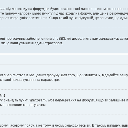
ене
під час входу на форум, ви будете залоговані лише протягом встановленог
е галочку напроти цього пункту під час входу на форум, але це не рекоменду
ернет-кафе, університеті і т.п. Якщо такий пункт відсутній, це означає, що адм
орені програмним забезпеченням phpBB3, які дозволяють вам залишатись автор
, якщо вони увімкнені адміністратором.
я зберігаються в базі даних форуму. Для того, щоб змінити їх, відвідайте ваш
 усі ваші налаштування та параметри.
айн?
у” знайдіть пункт
Приховати моє перебування на форумі
, якщо ви залишите 
сь прихованим користувачем.
шому часовому поясу, а не тому, в якому знаходитесь ви. В такому випадку, в