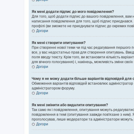
Як мені додати підпис до мого повідомлення?
Для того, щоб додати підпис до вашого повідомлення, вам н
написання повідомлення для того, щоб підпис приєднався. 
профілі (ви зможете не приєднувати підпис до окремих пов
Догори
Як мені створити опитування?
При створенні нової теми чи під час редагування першого 
все, у вас недостатньо прав для створення опитувань. Введі
поля вводу тексту. Крім того, ви встановити кількість варіан
для вічного голосування) і, накінець, можливість зміни своїх
Догори
Чому я не можу додати більше варіантів відповідей для 
Обмеження варіантів відповідей встановлює адміністратор ф
адміністратором форуму.
Догори
Як мені змінити або видалити опитування?
Так само як і повідомлення, опитування можуть редагуват
повідомлення в темі (опитування завжди пов'язане з ним). 
проголосував, лише модератори та адміністратори можуть ре
Догори