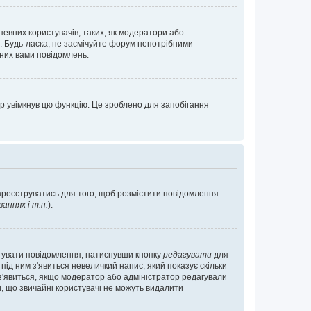
певних користувачів, таких, як модератори або
. Будь-ласка, не засмічуйте форум непотрібними
аних вами повідомлень.
р увімкнув цю функцію. Це зроблено для запобігання
зареєструватись для того, щоб розмістити повідомлення.
ннях і т.п.
).
агувати повідомлення, натиснувши кнопку
редагувати
для
під ним з'явиться невеличкий напис, який показує скільки
е з'явиться, якщо модератор або адміністратор редагували
і, що звичайні користувачі не можуть видалити