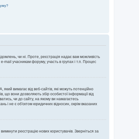
руму?
ідомлень, чи ні. Проте, реєстрація надає вам можливість
-mail учасникам форуму, участь в групах і т.п. Процес
А, який вимагає від веб-сайтів, які можуть потенційно
нів, що вони дозволяють збір особистої інформації від
ватись, чи до сайту, на якому ви намагаєтесь
ь і не є об'єктом юридичних відносин, окрім вказаних
 вимкнути реєстрацію нових користувачів. Зверніться за