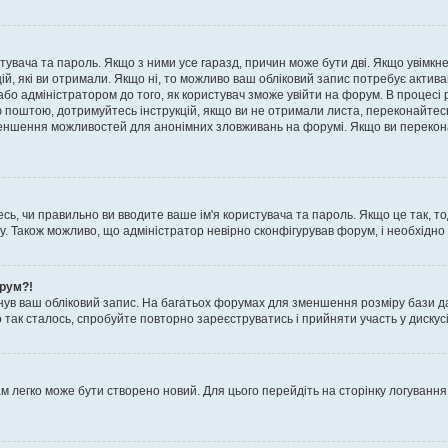
истувача та пароль. Якщо з ними усе гаразд, причин може бути дві. Якщо увімк
цій, які ви отримали. Якщо ні, то можливо ваш обліковий запис потребує актив
або адміністратором до того, як користувач зможе увійти на форум. В процесі 
ю поштою, дотримуйтесь інструкцій, якщо ви не отримали листа, переконайтес
 зменшення можливостей для анонімних зловживань на форумі. Якщо ви перекона
сь, чи правильно ви вводите ваше ім'я користувача та пароль. Якщо це так, то
 Також можливо, що адміністратор невірно сконфігурував форум, і необхідно
орум?!
ув ваш обліковий запис. На багатьох форумах для зменшення розміру бази да
 так сталось, спробуйте повторно зареєструватись і прийняти участь у дискусі
м легко може бути створено новий. Для цього перейдіть на сторінку логування