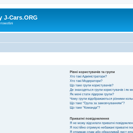
у J-Cars.ORG
втомобілі
Рівні користувачів та групи
Хто такі Адміністратори?
Хто такі Модератори?
Що таке групи користувачів?
Де знаходяться групи користувачів і як ме
Як мені стати лідером групи?
Чому групи відображаються різними кол
Що таке “Група за замовчуванням”?
Що таке “Команда”?
Приватні повідомлення
Я не можу відсилати приватні повідомлен
Я постійно отримую небажані приватні по
Я отримав спам або образливий лист emai