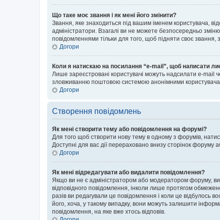
Що таке моє звання і як мені його змінити?
Звання, яке знаходиться під вашим іменем користувача, від
адміністратори. Взагалі ви не можете безпосередньо зміню
повідомленнями тільки для того, щоб підняти своє звання,
Догори
Коли я натискаю на посилання “e-mail”, щоб написати ли
Лише зареєстровані користувачі можуть надсилати e-mail ч
зловживанню поштовою системою анонімними користувача
Догори
Створення повідомлень
Як мені створити тему або повідомлення на форумі?
Для того щоб створити нову тему в одному з форумів, натис
Доступні для вас дії перераховано внизу сторінок форуму а
Догори
Як мені відредагувати або видалити повідомлення?
Якщо ви не є адміністратором або модератором форуму, ви
відповідного повідомлення, інколи лише протягом обмеженог
разів ви редагували це повідомлення і коли це відбулось в
його, хоча, у такому випадку, вони можуть залишити інформ
повідомлення, на яке вже хтось відповів.
Догори