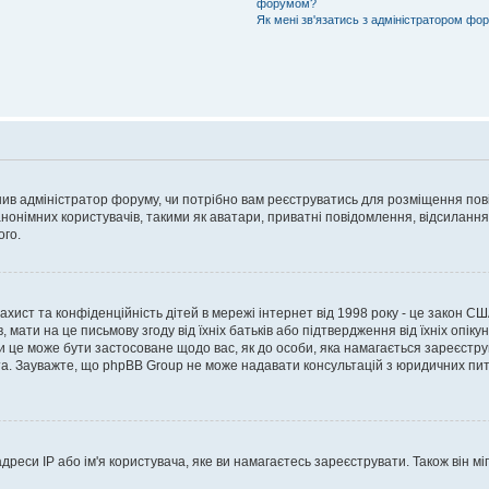
форумом?
Як мені зв'язатись з адміністратором фо
рішив адміністратор форуму, чи потрібно вам реєструватись для розміщення пов
онімних користувачів, такими як аватари, приватні повідомлення, відсилання e
ого.
 захист та конфіденційність дітей в мережі інтернет від 1998 року - це закон СШ
 мати на це письмову згоду від їхніх батьків або підтвердження від їхніх опіку
чи це може бути застосоване щодо вас, як до особи, яка намагається зареєстру
а. Зауважте, що phpBB Group не може надавати консультацій з юридичних питан
еси IP або ім'я користувача, яке ви намагаєтесь зареєструвати. Також він міг