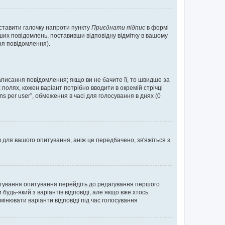
оставити галочку напроти пункту
Приєднати підпис
в формі
их повідомлень, поставивши відповідну відмітку в вашому
я повідомлення).
исання повідомлення; якщо ви не бачите її, то швидше за
 полях, кожен варіант потрібно вводити в окремій стрічці
ons per user”, обмеження в часі для голосування в днях (0
в для вашого опитування, аніж це передбачено, зв'яжіться з
агування опитування перейдіть до редагування першого
удь-який з варіантів відповіді, але якщо вже хтось
інювати варіанти відповіді під час голосування