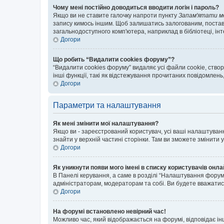
Чому мені постійно доводиться вводити логін і пароль?
Якщо ви не ставите галочку напроти пункту
Запам'ятати м
запису кимось іншим. Щоб залишатись залогованим, поставт
загальнодоступного комп'ютера, наприклад в бібліотеці, інт
Догори
Що робить “Видалити cookies форуму”?
“Видалити cookies форуму” видаляє усі файли cookie, ств
інші функції, такі як відстежування прочитаних повідомлень
Догори
Параметри та налаштування
Як мені змінити мої налаштування?
Якщо ви - зареєстрований користувач, усі ваші налаштуванн
знайти у верхній частині сторінки. Там ви зможете змінити
Догори
Як уникнути появи мого імені в списку користувачів онл
В Панелі керування, а саме в розділі “Налаштування форум
адміністраторам, модераторам та собі. Ви будете вважати
Догори
На форумі встановлено невірний час!
Можливо час, який відображається на форумі, відповідає ін