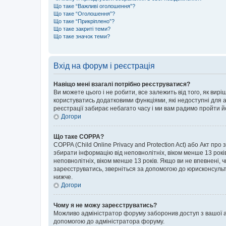
Що таке “Важливі оголошення”?
Що таке “Оголошення”?
Що таке “Прикріплено”?
Що таке закриті теми?
Що таке значок теми?
Вхід на форум і реєстрація
Навіщо мені взагалі потрібно реєструватися?
Ви можете цього і не робити, все залежить від того, як ви
користуватись додатковими функціями, які недоступні для ан
реєстрації забирає небагато часу і ми вам радимо пройти й
Догори
Що таке COPPA?
COPPA (Child Online Privacy and Protection Act) або Акт про
збирати інформацію від неповнолітніх, віком менше 13 років,
неповнолітніх, віком менше 13 років. Якщо ви не впевнені, 
зареєструватись, зверніться за допомогою до юрисконсульт
нижче.
Догори
Чому я не можу зареєструватись?
Можливо адміністратор форуму заборонив доступ з вашої адр
допомогою до адміністратора форуму.