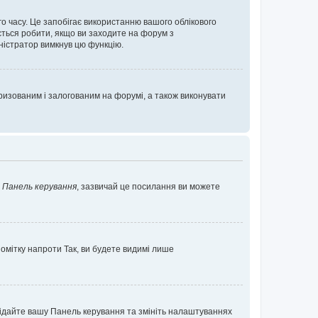
о часу. Це запобігає використанню вашого облікового
ється робити, якщо ви заходите на форум з
іністратор вимкнув цю функцію.
изованим і залогованим на форумі, а також виконувати
у
Панель керування
, зазвичай це посилання ви можете
помітку напроти
Так
, ви будете видимі лише
ідвідайте вашу Панель керування та змініть налаштуваннях