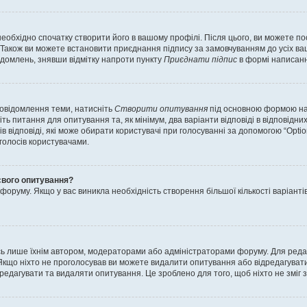
еобхідно спочатку створити його в вашому профілі. Після цього, ви можете п
Також ви можете встановити приєднання підпису за замовчуванням до усіх ваш
ідомлень, знявши відмітку напроти пункту
Приєднати підпис
в формі написанн
повідомлення теми, натисніть
Створити опитування
під основною формою нап
ть питання для опитування та, як мінімум, два варіанти відповіді в відповідних
тів відповіді, які може обирати користувачі при голосуванні за допомогою “Opti
 голосів користувачами.
свого опитування?
оруму. Якщо у вас виникла необхідність створення більшої кількості варіанті
ись лише їхнім автором, модераторами або адміністраторами форуму. Для ред
Якщо ніхто не проголосував ви можете видалити опитування або відредагувати б
дагувати та видаляти опитування. Це зроблено для того, щоб ніхто не зміг зм