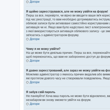
Догори
Я щойно зареєструвався, але не можу увійти на форум!
Перш за все, перевірте, чи вірно ви вводите ваше ім'я кор
під час реєстрації, то вам необхідно дотримуватись інструк
облікові записи були активовані самостійно користувачами 
активація чи ні. Якщо вам було надіслано лист електронно
з якої використовується активація облікового запису - це
зв'язатись з адміністратором форуму.
Догори
Чому я не можу увійти?
На це може бути декілька причин. Перш за все, переконайте
щоб переконатись, що вам не заборонено доступ до форуму.
Догори
Я давно зареєстрований, але зараз не можу увійти на ф
Можливо адміністратор з якихось причин видалив або вимкн
які протягом довгого часу не створювали повідомлень. Якщо
Догори
Я забув свій пароль
Не панікуйте! Хоча ваш пароль не може бути відновлено, ва
незабаром ви знову зможете увійти на форум.
Догори