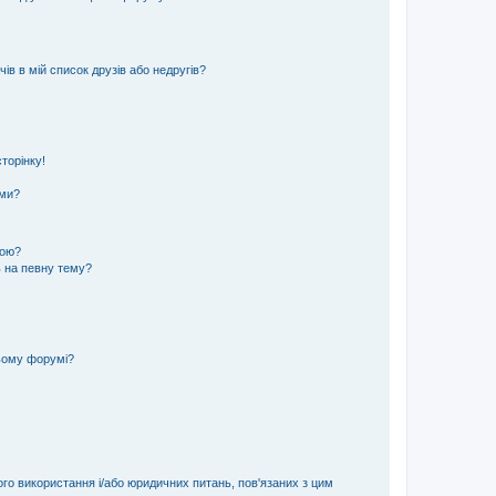
ів в мій список друзів або недругів?
торінку!
еми?
кою?
ь на певну тему?
ьому форумі?
ого використання і/або юридичних питань, пов'язаних з цим