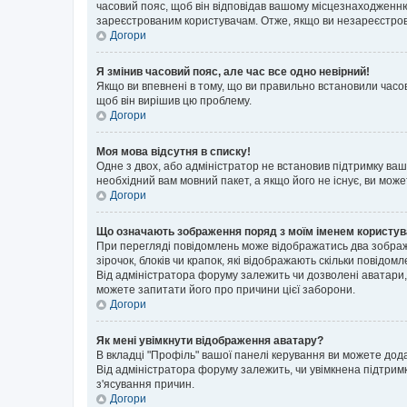
часовий пояс, щоб він відповідав вашому місцезнаходженню
зареєстрованим користувачам. Отже, якщо ви незареєстрова
Догори
Я змінив часовий пояс, але час все одно невірний!
Якщо ви впевнені в тому, що ви правильно встановили часов
щоб він вирішив цю проблему.
Догори
Моя мова відсутня в списку!
Одне з двох, або адміністратор не встановив підтримку ва
необхідний вам мовний пакет, а якщо його не існує, ви мож
Догори
Що означають зображення поряд з моїм іменем користу
При перегляді повідомлень може відображатись два зображ
зірочок, блоків чи крапок, які відображають скільки повідо
Від адміністратора форуму залежить чи дозволені аватари, 
можете запитати його про причини цієї заборони.
Догори
Як мені увімкнути відображення аватару?
В вкладці "Профіль" вашої панелі керування ви можете дод
Від адміністратора форуму залежить, чи увімкнена підтримк
з'ясування причин.
Догори