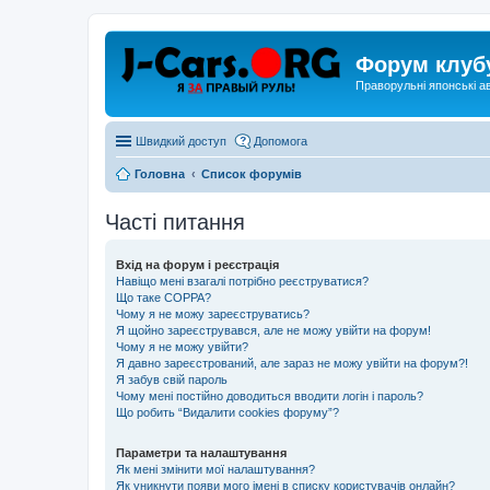
Форум клуб
Праворульні японські а
Швидкий доступ
Допомога
Головна
Список форумів
Часті питання
Вхід на форум і реєстрація
Навіщо мені взагалі потрібно реєструватися?
Що таке COPPA?
Чому я не можу зареєструватись?
Я щойно зареєструвався, але не можу увійти на форум!
Чому я не можу увійти?
Я давно зареєстрований, але зараз не можу увійти на форум?!
Я забув свій пароль
Чому мені постійно доводиться вводити логін і пароль?
Що робить “Видалити cookies форуму”?
Параметри та налаштування
Як мені змінити мої налаштування?
Як уникнути появи мого імені в списку користувачів онлайн?