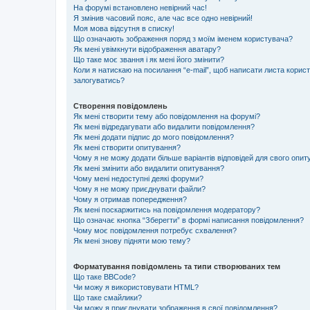
На форумі встановлено невірний час!
Я змінив часовий пояс, але час все одно невірний!
Моя мова відсутня в списку!
Що означають зображення поряд з моїм іменем користувача?
Як мені увімкнути відображення аватару?
Що таке моє звання і як мені його змінити?
Коли я натискаю на посилання “e-mail”, щоб написати листа корис
залогуватись?
Створення повідомлень
Як мені створити тему або повідомлення на форумі?
Як мені відредагувати або видалити повідомлення?
Як мені додати підпис до мого повідомлення?
Як мені створити опитування?
Чому я не можу додати більше варіантів відповідей для свого опи
Як мені змінити або видалити опитування?
Чому мені недоступні деякі форуми?
Чому я не можу приєднувати файли?
Чому я отримав попередження?
Як мені поскаржитись на повідомлення модератору?
Що означає кнопка “Зберегти” в формі написання повідомлення?
Чому моє повідомлення потребує схвалення?
Як мені знову підняти мою тему?
Форматування повідомлень та типи створюваних тем
Що таке BBCode?
Чи можу я використовувати HTML?
Що таке смайлики?
Чи можу я приєднувати зображення в свої повідомлення?