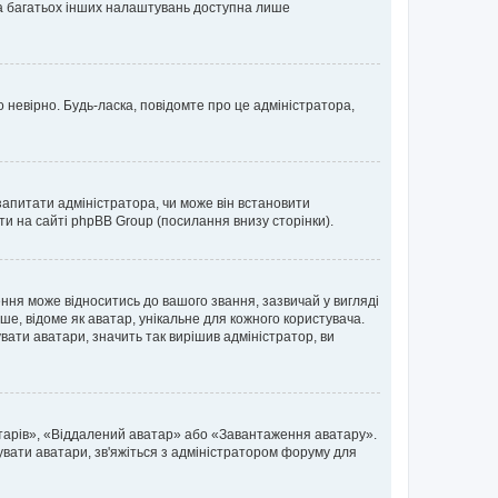
 та багатьох інших налаштувань доступна лише
 невірно. Будь-ласка, повідомте про це адміністратора,
запитати адміністратора, чи може він встановити
ти на сайті phpBB Group (посилання внизу сторінки).
ня може відноситись до вашого звання, зазвичай у вигляді
ьше, відоме як аватар, унікальне для кожного користувача.
вати аватари, значить так вирішив адміністратор, ви
атарів», «Віддалений аватар» або «Завантаження аватару».
вувати аватари, зв'яжіться з адміністратором форуму для