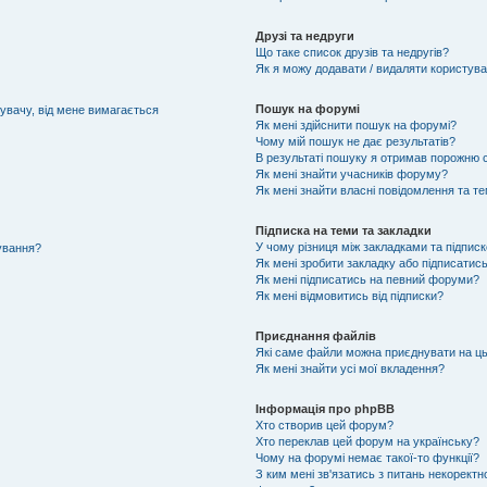
Друзі та недруги
Що таке список друзів та недругів?
Як я можу додавати / видаляти користувач
Пошук на форумі
тувачу, від мене вимагається
Як мені здійснити пошук на форумі?
Чому мій пошук не дає результатів?
В результаті пошуку я отримав порожню с
Як мені знайти учасників форуму?
Як мені знайти власні повідомлення та т
Підписка на теми та закладки
У чому різниця між закладками та підпис
тування?
Як мені зробити закладку або підписатис
Як мені підписатись на певний форуми?
Як мені відмовитись від підписки?
Приєднання файлів
Які саме файли можна приєднувати на ц
Як мені знайти усі мої вкладення?
Інформація про phpBB
Хто створив цей форум?
Хто переклав цей форум на українську?
Чому на форумі немає такої-то функції?
З ким мені зв'язатись з питань некоректн