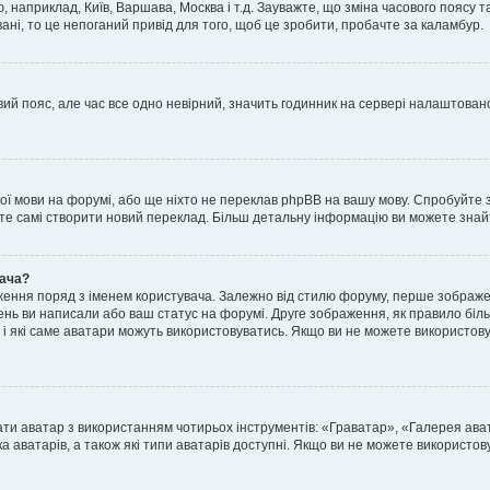
, наприклад, Київ, Варшава, Москва і т.д. Зауважте, що зміна часового поясу
ні, то це непоганий привід для того, щоб це зробити, пробачте за каламбур.
ий пояс, але час все одно невірний, значить годинник на сервері налаштовано
шої мови на форумі, або ще ніхто не переклав phpBB на вашу мову. Спробуйте 
ете самі створити новий переклад. Більш детальну інформацію ви можете знай
вача?
ення поряд з іменем користувача. Залежно від стилю форуму, перше зображен
млень ви написали або ваш статус на форумі. Друге зображення, як правило біл
і які саме аватари можуть використовуватись. Якщо ви не можете використову
ати аватар з використанням чотирьох інструментів: «Граватар», «Галерея ав
а аватарів, а також які типи аватарів доступні. Якщо ви не можете використо