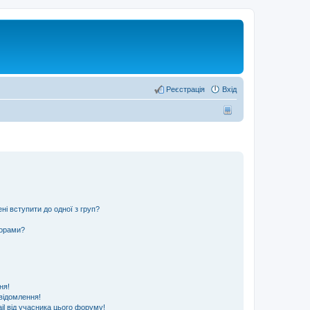
Реєстрація
Вхід
ні вступити до одної з груп?
ьорами?
ня!
відомлення!
l від учасника цього форуму!