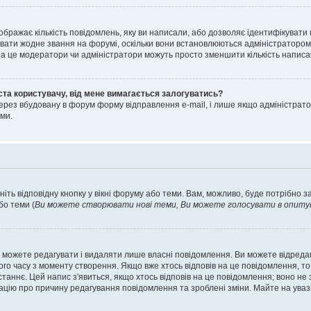
ображає кількість повідомлень, яку ви написали, або дозволяє ідентифікувати 
вати жодне звання на форумі, оскільки вони встановлюються адміністратором
 за це модератори чи адміністратори можуть просто зменшити кількість напис
ста користувачу, від мене вимагається залогуватись?
ерез вбудовану в форум форму відправлення e-mail, і лише якщо адміністрато
ми.
ніть відповідну кнопку у вікні форуму або теми. Вам, можливо, буде потрібно 
бо теми (
Ви можете створювати нові теми, Ви можете голосувати в опитува
 можете редагувати і видаляти лише власні повідомлення. Ви можете відред
о часу з моменту створення. Якщо вже хтось відповів на це повідомлення, то 
останнє. Цей напис з'явиться, якщо хтось відповів на це повідомлення; воно н
ацію про причину редагування повідомлення та зроблені зміни. Майте на уваз